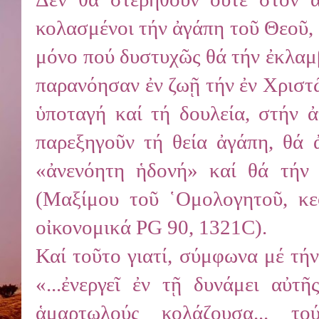
κολασμένοι τήν ἀγάπη τοῦ Θεοῦ, 
μόνο πού δυστυχῶς θά τήν ἐκλαμ
παρανόησαν ἐν ζωῇ τήν ἐν Χριστῷ
ὑποταγή καί τή δουλεία, στήν ἀ
παρεξηγοῦν τή θεία ἀγάπη, θά 
«ἀνενόητη ἡδονή» καί θά τήν 
(Μαξίμου τοῦ ῾Ομολογητοῦ, κε
οἰκονομικά PG 90, 1321C).
Καί τοῦτο γιατί, σύμφωνα μέ τή
«...ἐνεργεῖ ἐν τῇ δυνάμει αὐτ
ἁμαρτωλούς κολάζουσα... τ