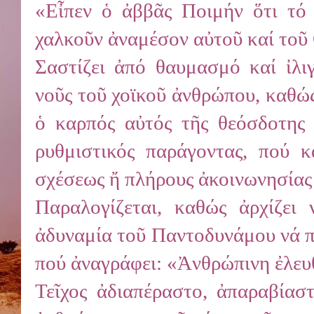
«Εἶπεν ὁ ἀββᾶς Ποιμήν ὅτι τό 
χαλκοῦν ἀναμέσον αὐτοῦ καί τοῦ 
Σαστίζει ἀπό θαυμασμό καί ἰλι
νοῦς τοῦ χοϊκοῦ ἀνθρώπου, καθώς
ὁ καρπός αὐτός τῆς θεόσδοτης ἐ
ρυθμιστικός παράγοντας, πού κ
σχέσεως ἤ πλήρους ἀκοινωνησίας 
Παραλογίζεται, καθώς ἀρχίζει
ἀδυναμία τοῦ Παντοδυνάμου νά π
πού ἀναγράφει: «Ἀνθρώπινη ἐλευ
Τεῖχος ἀδιαπέραστο, ἀπαραβίασ