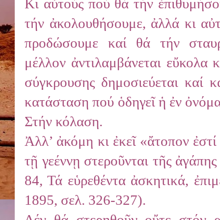
Κι αὐτούς πού θά τήν ἐπιθυμήσο
τήν ἀκολουθήσουμε, ἀλλά κι αὐτ
προδώσουμε καί θά τήν σταυ
μέλλον ἀντιλαμβάνεται εὔκολα κ
σύγκρουσης δημοσιεύεται καί κα
κατάσταση πού ὁδηγεῖ ἡ ἐν ὀνόμα
Στήν κόλαση.
Ἀλλ’ ἀκόμη κι ἐκεῖ «ἄτοπον ἐστί λ
τῇ γεέννῃ στεροῦνται τῆς ἀγάπης 
84, Τά εὑρεθέντα ἀσκητικά, ἐπι
1895, σελ. 326-327).
Δέν θά στερηθοῦν οὔτε στόν α