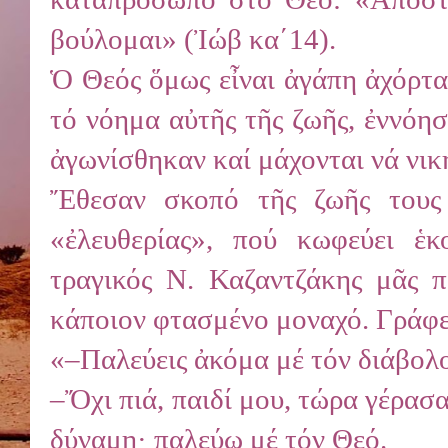
βούλομαι» (Ἰώβ κα΄14).
Ὁ Θεός ὅμως εἶναι ἀγάπη ἀχόρτα
τό νόημα αὐτῆς τῆς ζωῆς, ἐννόησ
ἀγωνίσθηκαν καί μάχονται νά νικ
Ἔθεσαν σκοπό τῆς ζωῆς τους 
«ἐλευθερίας», πού κωφεύει ἑ
τραγικός Ν. Καζαντζάκης μᾶς π
κάποιον φτασμένο μοναχό. Γράφε
«–Παλεύεις ἀκόμα μέ τόν διάβολ
–Ὄχι πιά, παιδί μου, τώρα γέρασα,
δύναμη· παλεύω μέ τόν Θεό.