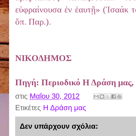
εὐφραίνουσα ἐν ἑαυτῇ» (Ἰσαάκ τ
ὅπ. Παρ.).
ΝΙΚΟΔΗΜΟΣ
Πηγή: Περιοδικό Η Δράση μας,
στις
Μαΐου 30, 2012
Ετικέτες
Η Δράση μας
Δεν υπάρχουν σχόλια: