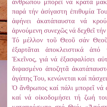
ἀνθρώπου μπορεῖ νά κρατᾶ μακ
παρά τήν ἀσίγαστη ἐπιθυμία Του
ἀφήνει ἀκατάπαυστα νά κρού
ἀρνούμενη συνεχῶς νά δεχθεῖ τήν
Τό μέλλον τοῦ Θεοῦ σάν Θεοῦ
ἐξαρτᾶται ἀποκλειστικά ἀπό
Ἐκεῖνος, γιά νά ἐξασφαλίσει αὐ
διψασμένο ἀποζητᾶ ἀκατάπαυστα
ἀγάπης Του, κενώνεται καί πάσχε
Ὁ ἄνθρωπος καί πάλι μπορεῖ νά 
καί νά οἰκοδομήσει τή ζωή το
καταπρόσωπο στό Θεό: «Ἀπόστα