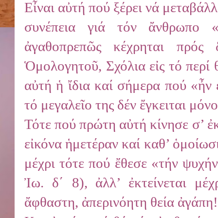
Εἶναι αὐτή πού ξέρει νά μεταβάλ
συνέπεια γιά τόν ἄνθρωπο «ὅ
ἀγαθοπρεπῶς κέχρηται πρός 
Ὁμολογητοῦ, Σχόλια εἰς τό περί 
αὐτή ἡ ἴδια καί σήμερα πού «ἦν 
τό μεγαλεῖο της δέν ἔγκειται μόνο
Τότε πού πρώτη αὐτή κίνησε σ’ ἐ
εἰκόνα ἡμετέραν καί καθ’ ὁμοίωσι
μέχρι τότε πού ἔθεσε «τήν ψυχήν
Ἰω. δ΄ 8), ἀλλ’ ἐκτείνεται μέ
ἄφθαστη, ἀπερινόητη θεία ἀγάπη!