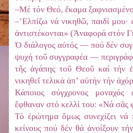
–Μέ τόν Θεό, ἔκαμα ξαφνιασμένος·
–’Ελπίζω νά νικηθῶ, παιδί μου·
ἀντιστέκονται» (Ἀναφορά στόν Γκ
Ὁ διάλογος αὐτός ― πού δέν συγ
ψυχή τοῦ συγγραφέα ― περιγράφε
τῆς ἀγάπης τοῦ Θεοῦ καί τήν ἐ
νικηθεῖ τελικά ἀπ’ αὐτήν τήν ἀχό
Κάποιος σύγχρονος μοναχός 
ἔφθαναν στό κελλί του: «Νά σᾶς 
Τό ἐρώτημα ὅμως συνεχίζει νά 
κείνους πού δέν θά ἀνοίξουν τή