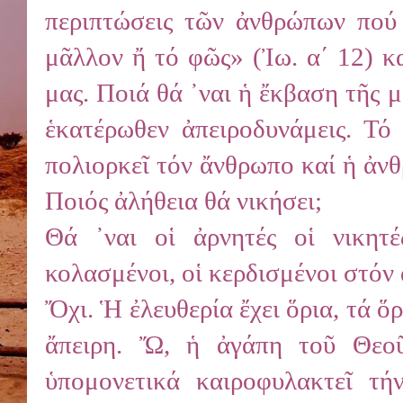
περιπτώσεις τῶν ἀνθρώπων πού 
μᾶλλον ἤ τό φῶς» (Ἰω. α΄ 12) κ
μας. Ποιά θά ᾽ναι ἡ ἔκβαση τῆς μ
ἑκατέρωθεν ἀπειροδυνάμεις. Τό
πολιορκεῖ τόν ἄνθρωπο καί ἡ ἀνθ
Ποιός ἀλήθεια θά νικήσει;
Θά ᾽ναι οἱ ἀρνητές οἱ νικητέ
κολασμένοι, οἱ κερδισμένοι στόν 
Ὄχι. Ἡ ἐλευθερία ἔχει ὅρια, τά ὅ
ἄπειρη. Ὤ, ἡ ἀγάπη τοῦ Θεοῦ
ὑπομονετικά καιροφυλακτεῖ τή