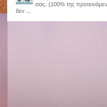
σας. (100% της προτεινόμε
δεν ...