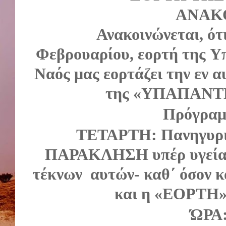
ΑΝΑΚ
Ανακοινώνεται
,
ότ
Φεβρουαρίου
,
εορτή
της
Υ
Ναός
μας
εορτάζει
την
εν
α
της
«
ΥΠΑΠΑΝΤ
Πρόγρα
ΤΕΤΑΡΤΗ
:
Πανηγυρ
ΠΑΡΑΚΛΗΣΗ
υπέρ
υγεί
τέκνων
αυτών
-
καθ΄
όσον
κ
και
η
«
ΕΟΡΤΗ
ΏΡΑ